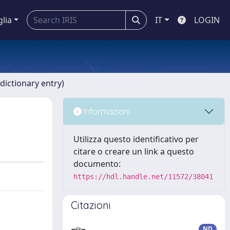
glia
IT
LOGIN
dictionary entry)
Informazioni
Utilizza questo identificativo per
citare o creare un link a questo
documento:
https://hdl.handle.net/11572/38041
Citazioni
ND