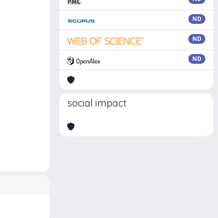
ND
ND
ND
social impact