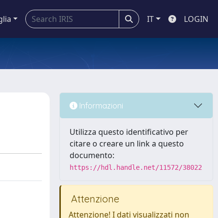
glia
IT
LOGIN
Informazioni
Utilizza questo identificativo per
citare o creare un link a questo
documento:
https://hdl.handle.net/11572/38022
Attenzione
Attenzione! I dati visualizzati non