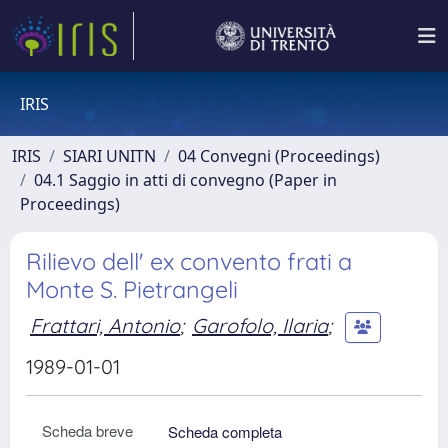
IRIS
IRIS
SIARI UNITN
04 Convegni (Proceedings)
04.1 Saggio in atti di convegno (Paper in
Proceedings)
Rilievo dell' ex convento frati a
Monte S. Pietrangeli
Frattari, Antonio
;
Garofolo, Ilaria
;
1989-01-01
Scheda breve
Scheda completa