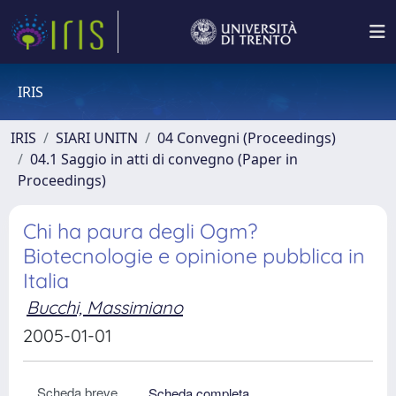
IRIS
IRIS
SIARI UNITN
04 Convegni (Proceedings)
04.1 Saggio in atti di convegno (Paper in
Proceedings)
Chi ha paura degli Ogm?
Biotecnologie e opinione pubblica in
Italia
Bucchi, Massimiano
2005-01-01
Scheda breve
Scheda completa