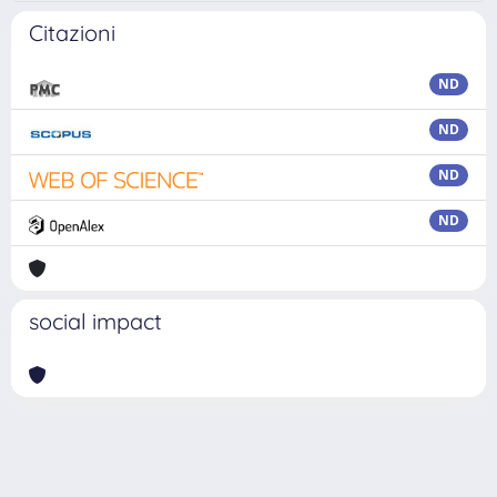
Citazioni
ND
ND
ND
ND
social impact