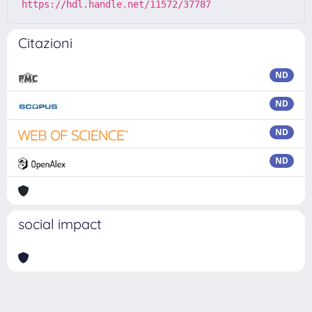
https://hdl.handle.net/11572/37787
Citazioni
ND
ND
ND
ND
social impact