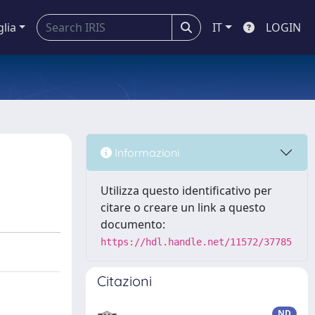
glia
IT
LOGIN
Informazioni
Utilizza questo identificativo per
citare o creare un link a questo
documento:
https://hdl.handle.net/11572/37785
Citazioni
ND