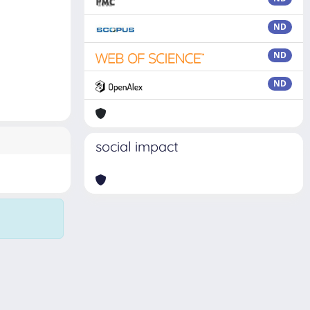
ND
ND
ND
social impact