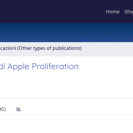
Home
Sfo
icazioni (Other types of publications)
di Apple Proliferation
DC)