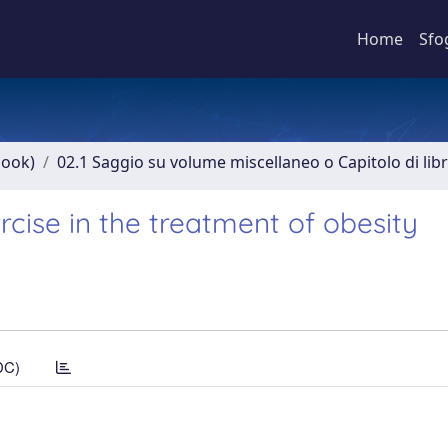
Home
Sfo
book)
02.1 Saggio su volume miscellaneo o Capitolo di lib
cise in the treatment of obesity
DC)