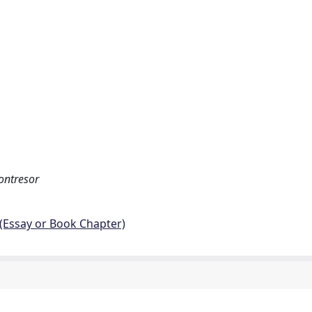
Montresor
 (Essay or Book Chapter)