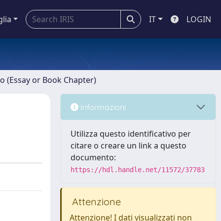
glia
IT
LOGIN
ro (Essay or Book Chapter)
Informazioni
Utilizza questo identificativo per
citare o creare un link a questo
documento:
https://hdl.handle.net/11572/37783
Attenzione
Attenzione! I dati visualizzati non