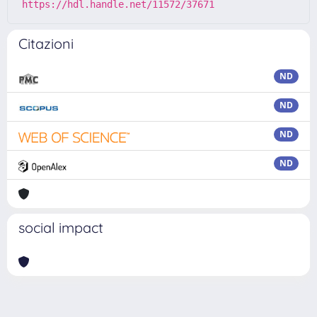
https://hdl.handle.net/11572/37671
Citazioni
ND
ND
ND
ND
social impact