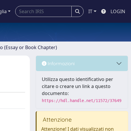
glia
IT
LOGIN
ro (Essay or Book Chapter)
Informazioni
Utilizza questo identificativo per
citare o creare un link a questo
documento:
https://hdl.handle.net/11572/37649
Attenzione
Attenzione! I dati visualizzati non