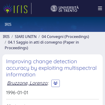
IRIS
IRIS
SIARI UNITN
04 Convegni (Proceedings)
04.1 Saggio in atti di convegno (Paper in
Proceedings)
Improving change detection
accuracy by exploiting multispectral
information
Bruzzone, Lorenzo
;
1996-01-01