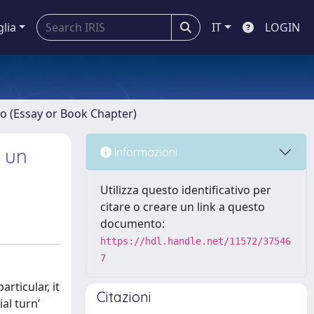
glia
IT
LOGIN
ro (Essay or Book Chapter)
e un
Informazioni
Utilizza questo identificativo per
citare o creare un link a questo
documento:
https://hdl.handle.net/11572/37546
7
rticular, it
Citazioni
al turn’