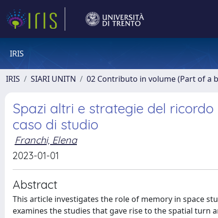
IRIS
IRIS
SIARI UNITN
02 Contributo in volume (Part of a 
Spazi altri e strategie del ricor
caso di studio
Franchi, Elena
2023-01-01
Abstract
This article investigates the role of memory in space stu
examines the studies that gave rise to the spatial turn a