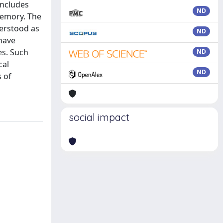
oncludes
ND
memory. The
derstood as
ND
 have
es. Such
ND
cal
ND
 of
social impact