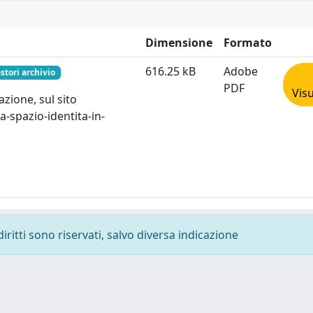
Dimensione
Formato
616.25 kB
Adobe
stori archivio
PDF
Visu
zione, sul sito
-spazio-identita-in-
diritti sono riservati, salvo diversa indicazione