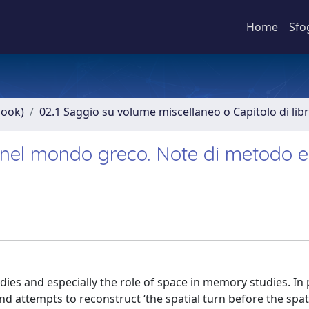
Home
Sfo
book)
02.1 Saggio su volume miscellaneo o Capitolo di lib
do nel mondo greco. Note di metodo 
dies and especially the role of space in memory studies. In pa
nd attempts to reconstruct ‘the spatial turn before the spati