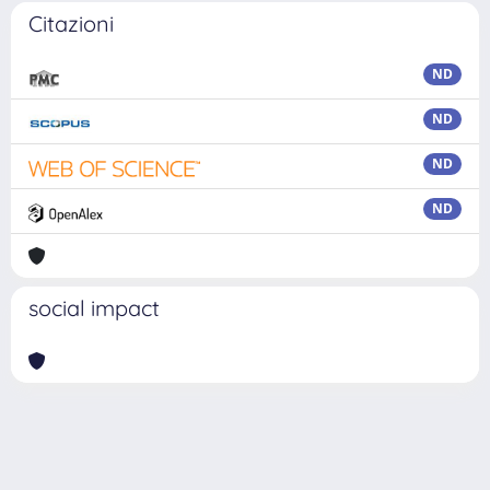
Citazioni
ND
ND
ND
ND
social impact
Powered by
IRIS
-
about IRIS
-