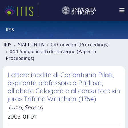
IRIS
IRIS
SIARI UNITN
04 Convegni (Proceedings)
04.1 Saggio in atti di convegno (Paper in
Proceedings)
Lettere inedite di Carlantonio Pilati,
aspirante professore a Padova,
all’abate Calogerà e al consultore «in
jure» Trifone Wrachien (1764)
Luzzi, Serena
2005-01-01