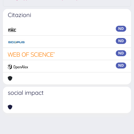
Citazioni
ND
ND
ND
ND
social impact