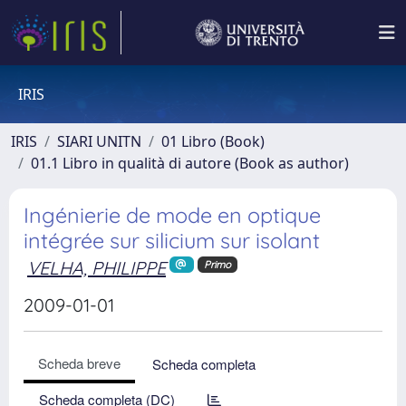
IRIS
IRIS
SIARI UNITN
01 Libro (Book)
01.1 Libro in qualità di autore (Book as author)
Ingénierie de mode en optique
intégrée sur silicium sur isolant
VELHA, PHILIPPE
Primo
2009-01-01
Scheda breve
Scheda completa
Scheda completa (DC)