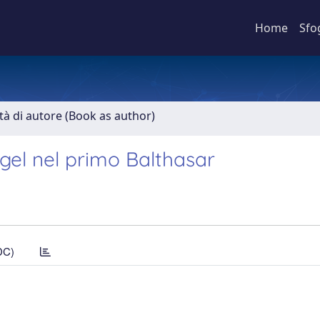
Home
Sfo
ità di autore (Book as author)
egel nel primo Balthasar
DC)