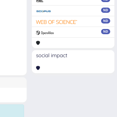
ND
ND
ND
social impact