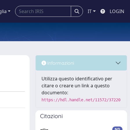
glia
IT
LOGIN
Informazioni
Utilizza questo identificativo per
citare o creare un link a questo
documento:
https://hdl.handle.net/11572/37220
Citazioni
ND