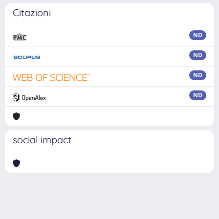
Citazioni
ND
ND
ND
ND
social impact