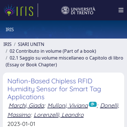
IRIS
IRIS
SIARI UNITN
02 Contributo in volume (Part of a book)
02.1 Saggio su volume miscellaneo o Capitolo di libro
(Essay or Book Chapter)
Nafion-Based Chipless RFID
Humidity Sensor for Smart Tag
Applications
Marchi, Giada
;
Mulloni, Viviana
;
Donelli,
Massimo
;
Lorenzelli, Leandro
2023-01-01