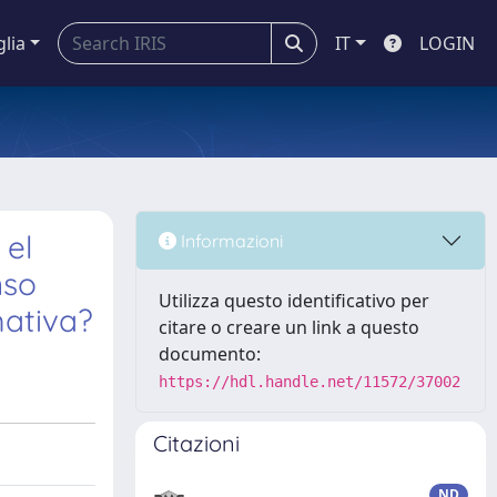
glia
IT
LOGIN
 el
Informazioni
nso
Utilizza questo identificativo per
ativa?
citare o creare un link a questo
documento:
https://hdl.handle.net/11572/37002
Citazioni
ND