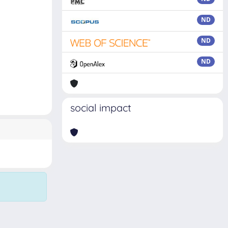
ND
ND
ND
social impact