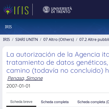
IRIS
IRIS
SIARI UNITN
07 Altro (Others)
07.2 Altre pubbl
La autorización de la Agencia it
tratamiento de datos genéticos,
camino (todavía no concluido) 
Penasa, Simone
2007-01-01
Scheda breve
Scheda completa
Scheda completa (