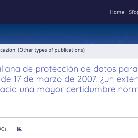
Home
Sfo
icazioni (Other types of publications)
aliana de protección de datos para
 de 17 de marzo de 2007: ¿un exte
hacia una mayor certidumbre norm
DC)