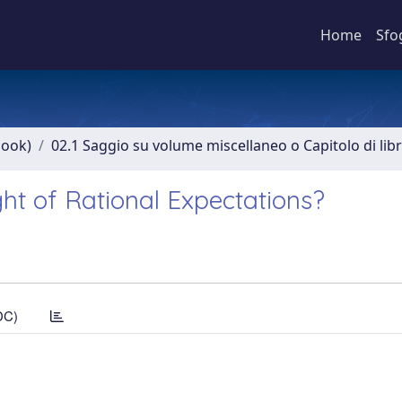
Home
Sfo
book)
02.1 Saggio su volume miscellaneo o Capitolo di lib
 of Rational Expectations?
DC)