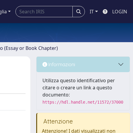
glia
IT
LOGIN
ro (Essay or Book Chapter)
Informazioni
Utilizza questo identificativo per
citare o creare un link a questo
documento:
https://hdl.handle.net/11572/37000
Attenzione
Attenzione! I dati visualizzati non