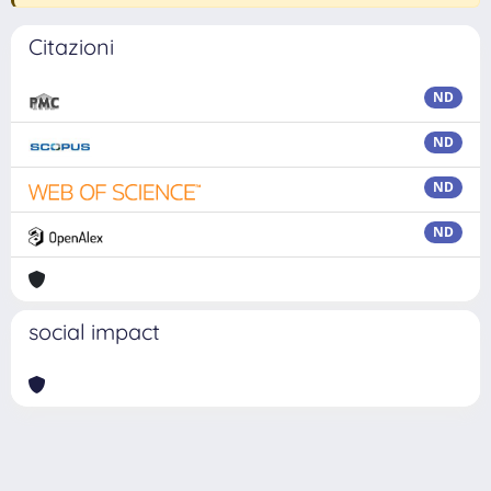
Citazioni
ND
ND
ND
ND
social impact