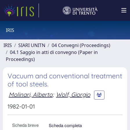
IRIS
IRIS
SIARI UNITN
04 Convegni (Proceedings)
04.1 Saggio in atti di convegno (Paper in
Proceedings)
Vacuum and conventional treatment
of tool steels.
Molinari, Alberto
;
Wolf, Giorgio
1982-01-01
Scheda breve
Scheda completa