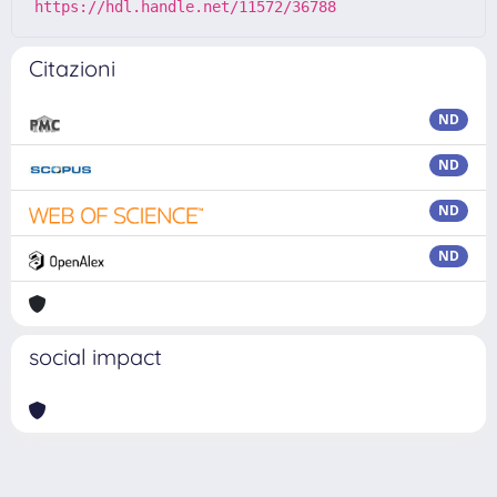
https://hdl.handle.net/11572/36788
Citazioni
ND
ND
ND
ND
social impact