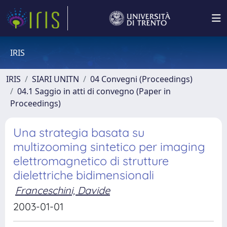
IRIS
IRIS
SIARI UNITN
04 Convegni (Proceedings)
04.1 Saggio in atti di convegno (Paper in
Proceedings)
Una strategia basata su
multizooming sintetico per imaging
elettromagnetico di strutture
dielettriche bidimensionali
Franceschini, Davide
2003-01-01