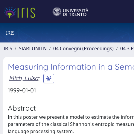
IRIS
IRIS
SIARI UNITN
04 Convegni (Proceedings)
04.3 
Measuring Information in a Sem
Mich, Luisa
;
1999-01-01
Abstract
In this poster we present a model to estimate the infor
parameters of the classical Shannon's entropic measur
language processing system.