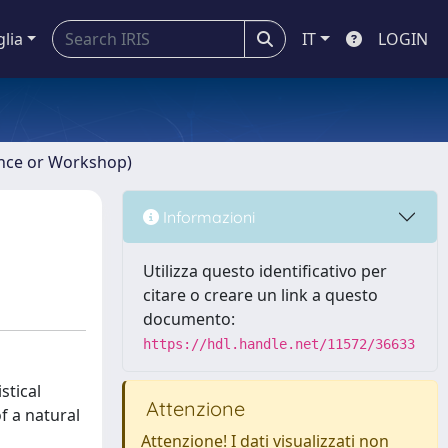
glia
IT
LOGIN
ence or Workshop)
Informazioni
Utilizza questo identificativo per
citare o creare un link a questo
documento:
https://hdl.handle.net/11572/36633
stical
Attenzione
f a natural
Attenzione! I dati visualizzati non