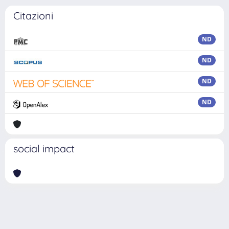
Citazioni
ND
ND
ND
ND
social impact