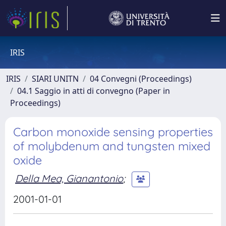
IRIS
IRIS
SIARI UNITN
04 Convegni (Proceedings)
04.1 Saggio in atti di convegno (Paper in
Proceedings)
Carbon monoxide sensing properties
of molybdenum and tungsten mixed
oxide
Della Mea, Gianantonio
;
2001-01-01