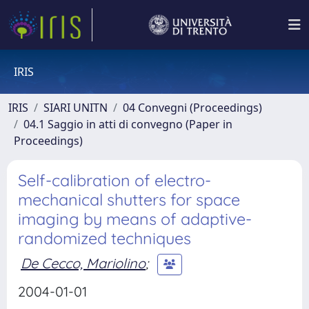
IRIS
IRIS
SIARI UNITN
04 Convegni (Proceedings)
04.1 Saggio in atti di convegno (Paper in
Proceedings)
Self-calibration of electro-
mechanical shutters for space
imaging by means of adaptive-
randomized techniques
De Cecco, Mariolino
;
2004-01-01