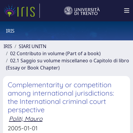
IRIS
IRIS
SIARI UNITN
02 Contributo in volume (Part of a book)
02.1 Saggio su volume miscellaneo o Capitolo di libro
(Essay or Book Chapter)
Complementarity or competition
among international jurisdictions:
the International criminal court
perspective
Politi, Mauro
2005-01-01