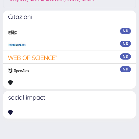
Citazioni
ND
ND
ND
ND
social impact