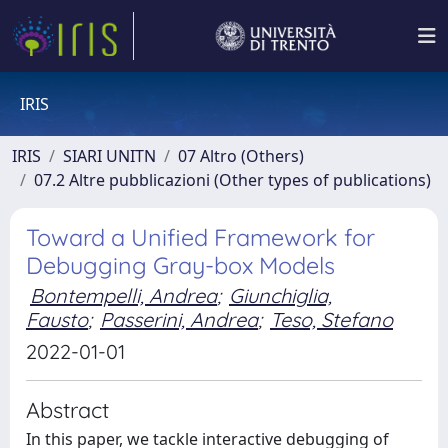
IRIS
IRIS
SIARI UNITN
07 Altro (Others)
07.2 Altre pubblicazioni (Other types of publications)
Toward a Unified Framework for
Debugging Gray-box Models
Bontempelli, Andrea
;
Giunchiglia,
Fausto
;
Passerini, Andrea
;
Teso, Stefano
2022-01-01
Abstract
In this paper, we tackle interactive debugging of