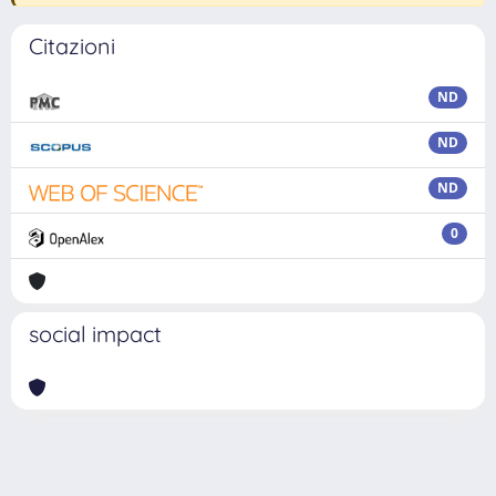
Citazioni
ND
ND
ND
0
social impact