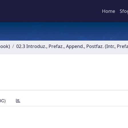
Home
Sfo
book)
02.3 Introduz., Prefaz., Append., Postfaz. (Intr., Pref
DC)