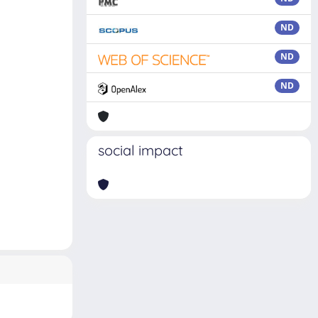
ND
ND
ND
social impact