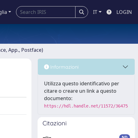
glia
IT
LOGIN
ace, App., Postface)
Informazioni
Utilizza questo identificativo per
citare o creare un link a questo
documento:
https://hdl.handle.net/11572/36475
Citazioni
ND