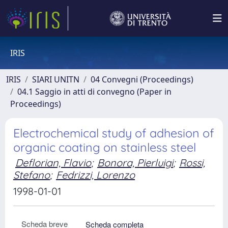
IRIS
IRIS
SIARI UNITN
04 Convegni (Proceedings)
04.1 Saggio in atti di convegno (Paper in
Proceedings)
Electrochemical study of adhesion of
organic coating on stainless steel
Deflorian, Flavio
;
Bonora, Pierluigi
;
Rossi,
Stefano
;
Fedrizzi, Lorenzo
1998-01-01
Scheda breve
Scheda completa