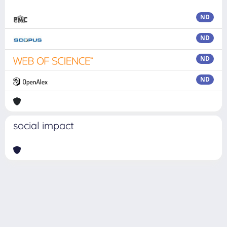
ND
ND
ND
ND
social impact
Powered by
IRIS
-
about IRIS
-
Utilizzo dei cookie
Copyright © 2026