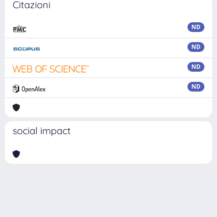
Citazioni
ND
ND
ND
ND
social impact
Powered by
IRIS
-
about IRIS
-