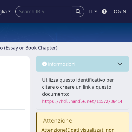
glia
IT
LOGIN
ro (Essay or Book Chapter)
Informazioni
Utilizza questo identificativo per
citare o creare un link a questo
documento:
https://hdl.handle.net/11572/36414
Attenzione
Attenzione! I dati visualizzati non