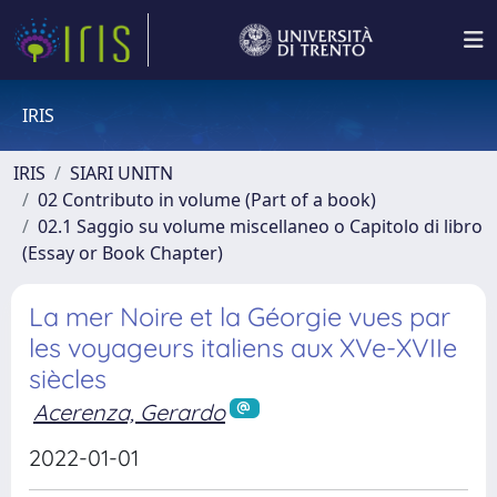
IRIS
IRIS
SIARI UNITN
02 Contributo in volume (Part of a book)
02.1 Saggio su volume miscellaneo o Capitolo di libro
(Essay or Book Chapter)
La mer Noire et la Géorgie vues par
les voyageurs italiens aux XVe-XVIIe
siècles
Acerenza, Gerardo
2022-01-01