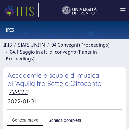
IRIS
IRIS
SIARI UNITN
04 Convegni (Proceedings)
04.1 Saggio in atti di convegno (Paper in
Proceedings)
Accademie e scuole di musica
all’Aquila tra Sette e Ottocento
ZIMEI F
2022-01-01
Scheda breve
Scheda completa