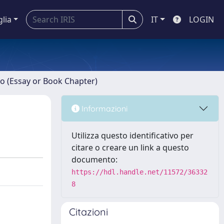
glia
IT
LOGIN
ro (Essay or Book Chapter)
Informazioni
Utilizza questo identificativo per
citare o creare un link a questo
documento:
https://hdl.handle.net/11572/36332
8
Citazioni