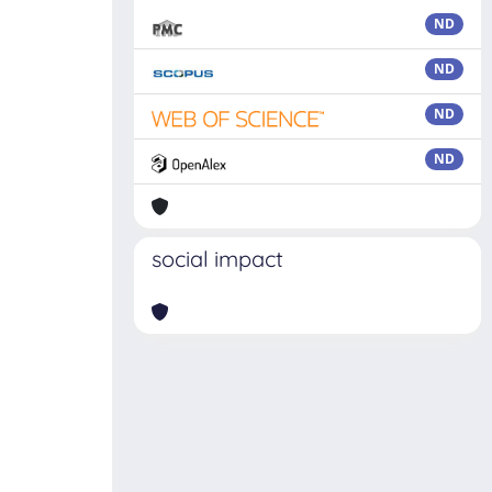
ND
ND
ND
ND
social impact