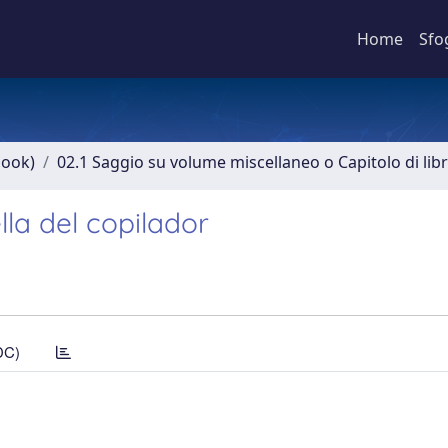
Home
Sfo
book)
02.1 Saggio su volume miscellaneo o Capitolo di lib
lla del copilador
DC)