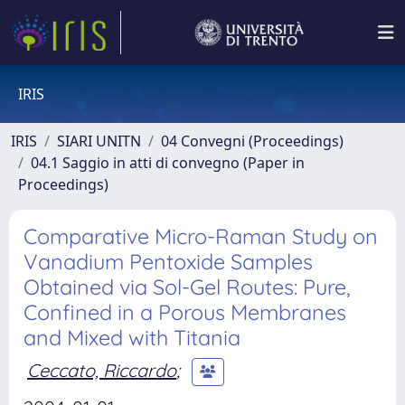
IRIS
IRIS
SIARI UNITN
04 Convegni (Proceedings)
04.1 Saggio in atti di convegno (Paper in
Proceedings)
Comparative Micro-Raman Study on
Vanadium Pentoxide Samples
Obtained via Sol-Gel Routes: Pure,
Confined in a Porous Membranes
and Mixed with Titania
Ceccato, Riccardo
;