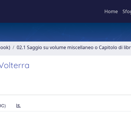
Home
Sfo
book)
02.1 Saggio su volume miscellaneo o Capitolo di lib
 Volterra
DC)