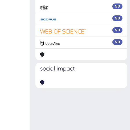
ND
ND
ND
ND
social impact