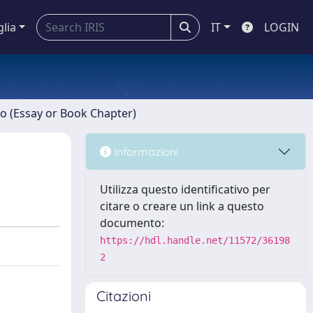
glia
IT
LOGIN
ro (Essay or Book Chapter)
Informazioni
Utilizza questo identificativo per
citare o creare un link a questo
documento:
https://hdl.handle.net/11572/36198
2
Citazioni