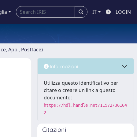
glia
IT
LOGIN
ace, App., Postface)
Informazioni
Utilizza questo identificativo per
citare o creare un link a questo
documento:
https://hdl.handle.net/11572/36164
2
Citazioni