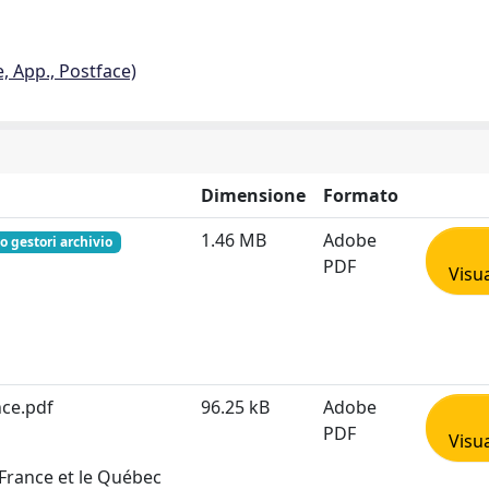
e, App., Postface)
Dimensione
Formato
1.46 MB
Adobe
o gestori archivio
PDF
Visua
nce.pdf
96.25 kB
Adobe
PDF
Visua
 France et le Québec