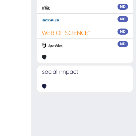
ND
ND
ND
ND
social impact