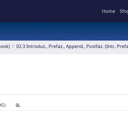
Home
Sfo
book)
02.3 Introduz., Prefaz., Append., Postfaz. (Intr., Pref
DC)