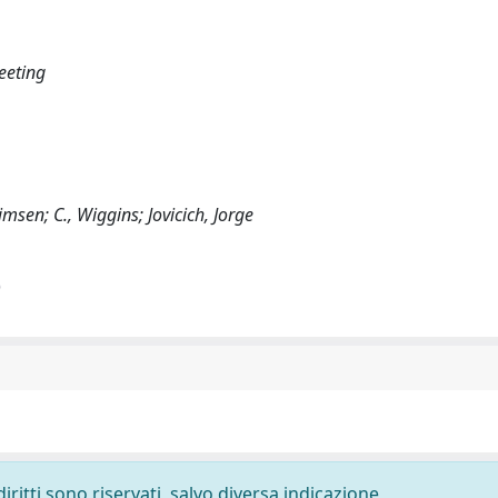
eeting
himsen; C., Wiggins; Jovicich, Jorge
)
diritti sono riservati, salvo diversa indicazione