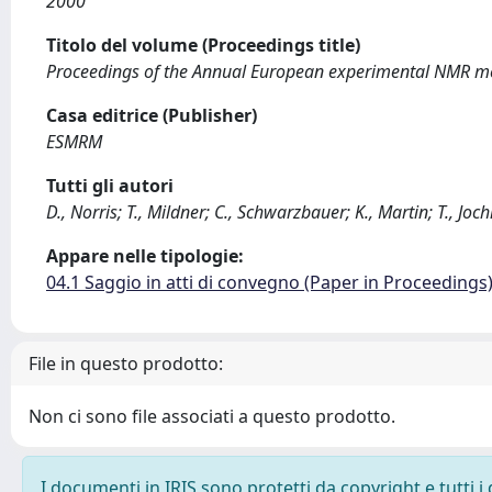
2000
Titolo del volume (Proceedings title)
Proceedings of the Annual European experimental NMR m
Casa editrice (Publisher)
ESMRM
Tutti gli autori
D., Norris; T., Mildner; C., Schwarzbauer; K., Martin; T., Joc
Appare nelle tipologie:
04.1 Saggio in atti di convegno (Paper in Proceedings
File in questo prodotto:
Non ci sono file associati a questo prodotto.
I documenti in IRIS sono protetti da copyright e tutti i 