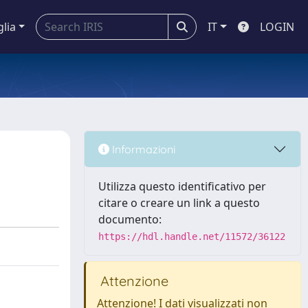
glia
IT
LOGIN
Informazioni
Utilizza questo identificativo per
citare o creare un link a questo
documento:
https://hdl.handle.net/11572/36122
Attenzione
Attenzione! I dati visualizzati non