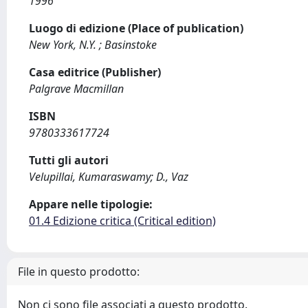
1996
Luogo di edizione (Place of publication)
New York, N.Y. ; Basinstoke
Casa editrice (Publisher)
Palgrave Macmillan
ISBN
9780333617724
Tutti gli autori
Velupillai, Kumaraswamy; D., Vaz
Appare nelle tipologie:
01.4 Edizione critica (Critical edition)
File in questo prodotto:
Non ci sono file associati a questo prodotto.