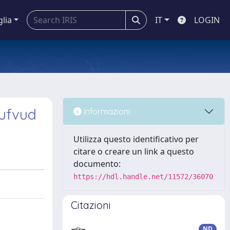
glia
IT
LOGIN
hufvud
Informazioni
Utilizza questo identificativo per
citare o creare un link a questo
documento:
https://hdl.handle.net/11572/36070
Citazioni
ND