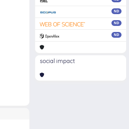
ND
ND
ND
social impact