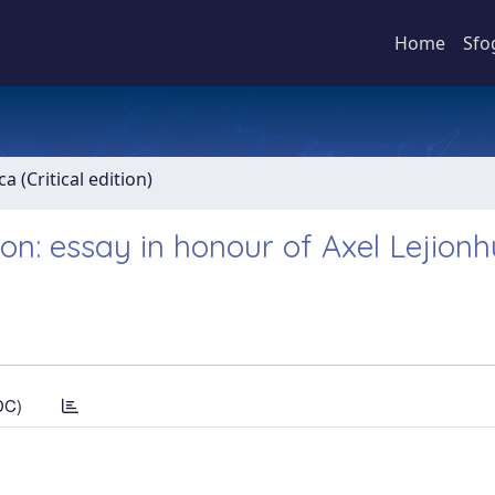
Home
Sfo
ca (Critical edition)
tion: essay in honour of Axel Lejion
DC)