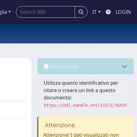
glia
IT
LOGIN
Informazioni
Utilizza questo identificativo per
citare o creare un link a questo
documento:
https://hdl.handle.net/11572/36035
Attenzione
Attenzione! I dati visualizzati non