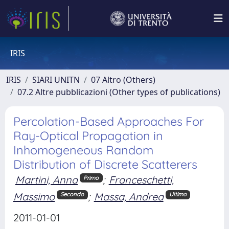
IRIS
IRIS
SIARI UNITN
07 Altro (Others)
07.2 Altre pubblicazioni (Other types of publications)
Percolation-Based Approaches For
Ray-Optical Propagation in
Inhomogeneous Random
Distribution of Discrete Scatterers
Martini, Anna
;
Franceschetti,
Primo
Massimo
;
Massa, Andrea
Secondo
Ultimo
2011-01-01