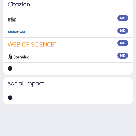
Citazioni
ND
ND
ND
ND
social impact
Powered by
IRIS
-
about IRIS
-