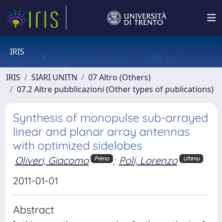
IRIS
IRIS
SIARI UNITN
07 Altro (Others)
07.2 Altre pubblicazioni (Other types of publications)
Synthesis of monopulse sub-arrayed
linear and planar array antennas
with optimized sidelobes
Oliveri, Giacomo
;
Poli, Lorenzo
Primo
Ultimo
2011-01-01
Abstract