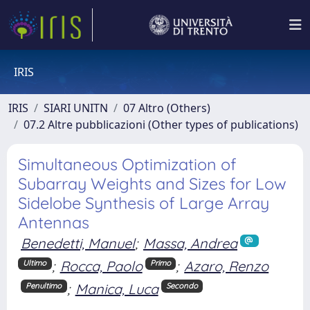
IRIS
IRIS
SIARI UNITN
07 Altro (Others)
07.2 Altre pubblicazioni (Other types of publications)
Simultaneous Optimization of
Subarray Weights and Sizes for Low
Sidelobe Synthesis of Large Array
Antennas
Benedetti, Manuel
;
Massa, Andrea
;
Rocca, Paolo
;
Azaro, Renzo
Ultimo
Primo
;
Manica, Luca
Penultimo
Secondo