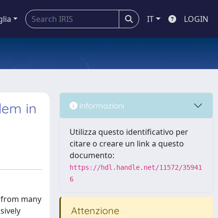
glia
IT
LOGIN
lem in
Informazioni
Utilizza questo identificativo per
citare o creare un link a questo
documento:
https://hdl.handle.net/11572/35941
6
rs from many
Attenzione
sively