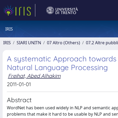
IRIS
IRIS
SIARI UNITN
07 Altro (Others)
07.2 Altre pubbl
A systematic Approach towards 
Natural Language Processing
Freihat, Abed Alhakim
2011-01-01
Abstract
WordNet has been used widely in NLP and semantic appli
problems that make it hard to be usable by NLP and sem