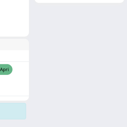
/Apri