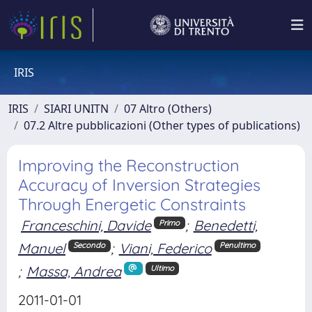
IRIS
IRIS
SIARI UNITN
07 Altro (Others)
07.2 Altre pubblicazioni (Other types of publications)
Improving the Reconstruction
Accuracy of Inversion Strategies
Through Energetic Constraints
Franceschini, Davide
;
Benedetti,
Primo
Manuel
;
Viani, Federico
Secondo
Penultimo
;
Massa, Andrea
Ultimo
2011-01-01