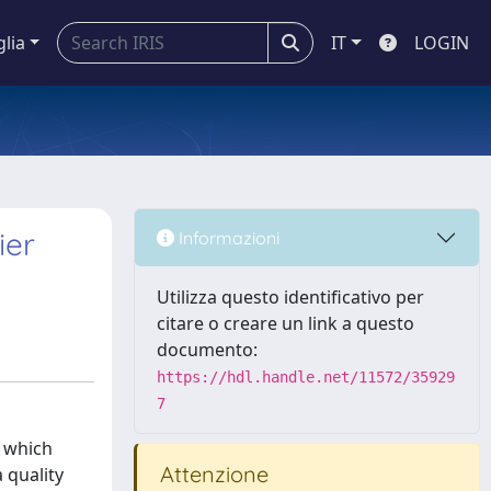
glia
IT
LOGIN
ier
Informazioni
Utilizza questo identificativo per
citare o creare un link a questo
documento:
https://hdl.handle.net/11572/35929
7
, which
Attenzione
 quality