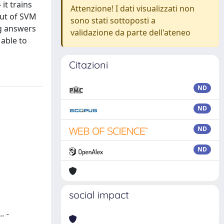
it trains
Attenzione! I dati visualizzati non
put of SVM
sono stati sottoposti a
ng answers
validazione da parte dell'ateneo
 able to
Citazioni
ND
ND
ND
ND
social impact
. -