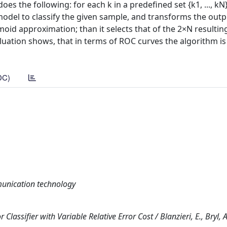
es the following: for each k in a predefined set {k1, ..., kN} 
odel to classify the given sample, and transforms the out
gmoid approximation; than it selects that of the 2×N resulti
luation shows, that in terms of ROC curves the algorithm is
DC)
munication technology
assifier with Variable Relative Error Cost / Blanzieri, E., Bryl, A.