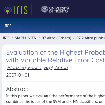
IRIS
IRIS
SIARI UNITN
07 Altro (Others)
07.2 Altre pubbl
Evaluation of the Highest Probab
with Variable Relative Error Cost
Blanzieri, Enrico
;
Bryl, Anton
2007-01-01
Abstract
In this paper we evaluate the performance of the highe
combines the ideas of the SVM and k-NN classifiers, on t