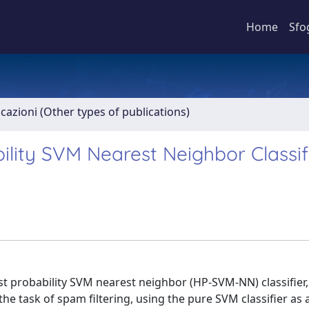
Home
Sfo
icazioni (Other types of publications)
ility SVM Nearest Neighbor Classif
st probability SVM nearest neighbor (HP-SVM-NN) classifier
he task of spam filtering, using the pure SVM classifier as a