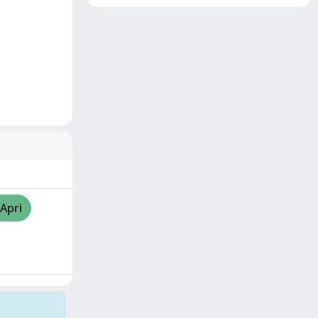
/Apri