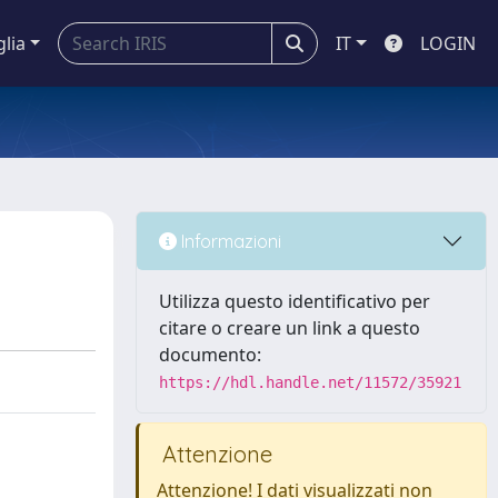
glia
IT
LOGIN
Informazioni
Utilizza questo identificativo per
citare o creare un link a questo
documento:
https://hdl.handle.net/11572/35921
Attenzione
Attenzione! I dati visualizzati non